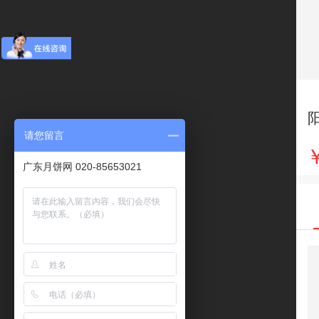
请您留言
￥
广东月饼网 020-85653021